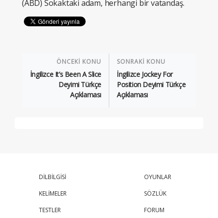
(ABD) Sokaktaki adam, herhangi bir vatandaş.
ÖNCEKİ KONU
SONRAKİ KONU
İngilizce It’s Been A Slice
İngilizce Jockey For
Deyimi Türkçe
Position Deyimi Türkçe
Açıklaması
Açıklaması
DİLBİLGİSİ
OYUNLAR
KELİMELER
SÖZLÜK
TESTLER
FORUM