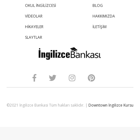
OKUL İNGİLİZCESİ
BLOG
VİDEOLAR
HAKKIMIZDA
HİKAYELER
İLETİŞİM
SLAYTLAR
©2021 İngilizce Bankasi Tüm hakları saklıdır. |
Downtown İngilizce Kursu