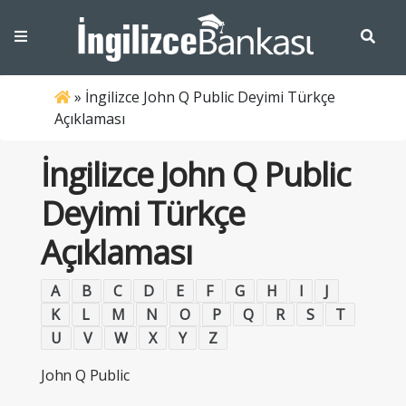
»
İngilizce John Q Public Deyimi Türkçe
Açıklaması
İngilizce John Q Public
Deyimi Türkçe
Açıklaması
A
B
C
D
E
F
G
H
I
J
K
L
M
N
O
P
Q
R
S
T
U
V
W
X
Y
Z
John Q Public