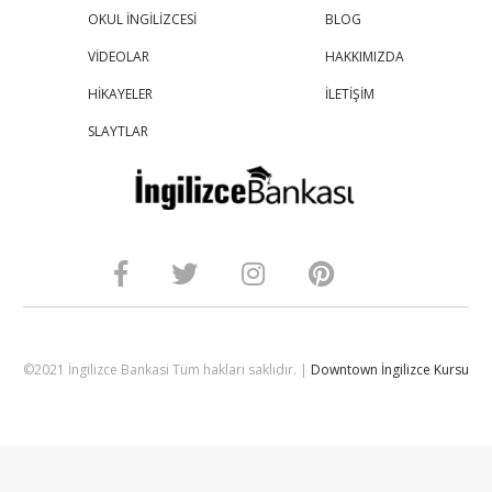
OKUL İNGİLİZCESİ
BLOG
VİDEOLAR
HAKKIMIZDA
HİKAYELER
İLETİŞİM
SLAYTLAR
©2021 İngilizce Bankasi Tüm hakları saklıdır. |
Downtown İngilizce Kursu