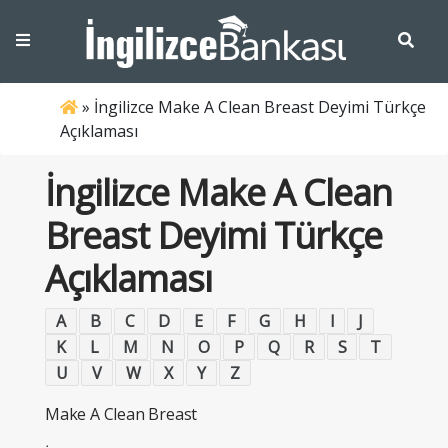
»
İngilizce Make A Clean Breast Deyimi Türkçe
Açıklaması
İngilizce Make A Clean
Breast Deyimi Türkçe
Açıklaması
A
B
C
D
E
F
G
H
I
J
K
L
M
N
O
P
Q
R
S
T
U
V
W
X
Y
Z
Make A Clean Breast