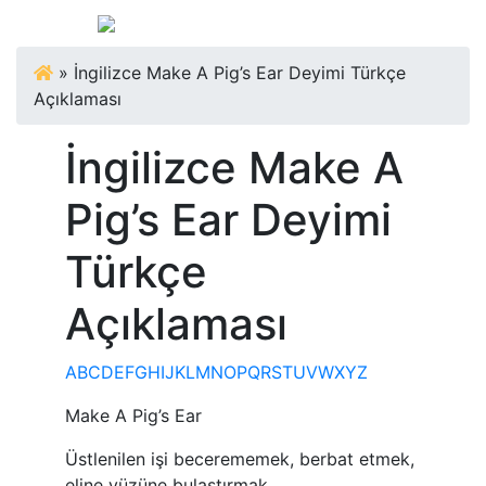
»
İngilizce Make A Pig’s Ear Deyimi Türkçe
Açıklaması
İngilizce Make A
Pig’s Ear Deyimi
Türkçe
Açıklaması
A
B
C
D
E
F
G
H
I
J
K
L
M
N
O
P
Q
R
S
T
U
V
W
X
Y
Z
Make A Pig’s Ear
Üstlenilen işi becerememek, berbat etmek,
eline yüzüne bulaştırmak.