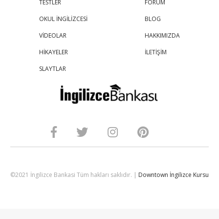
TESTLER
FORUM
OKUL İNGİLİZCESİ
BLOG
VİDEOLAR
HAKKIMIZDA
HİKAYELER
İLETİŞİM
SLAYTLAR
©2021 İngilizce Bankasi Tüm hakları saklıdır. |
Downtown İngilizce Kursu