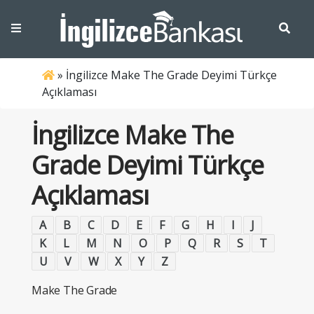
»
İngilizce Make The Grade Deyimi Türkçe
Açıklaması
İngilizce Make The
Grade Deyimi Türkçe
Açıklaması
A
B
C
D
E
F
G
H
I
J
K
L
M
N
O
P
Q
R
S
T
U
V
W
X
Y
Z
Make The Grade