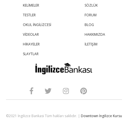
KELİMELER
SÖZLÜK
TESTLER
FORUM
OKUL İNGİLİZCESİ
BLOG
VİDEOLAR
HAKKIMIZDA
HİKAYELER
İLETİŞİM
SLAYTLAR
©2021 İngilizce Bankasi Tüm hakları saklıdır. |
Downtown İngilizce Kursu