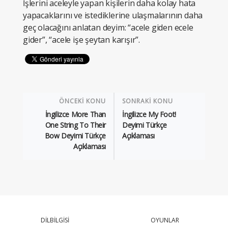
İşlerini aceleyle yapan kişilerin daha kolay hata
yapacaklarını ve istediklerine ulaşmalarının daha
geç olacağını anlatan deyim: “acele giden ecele
gider”, “acele işe şeytan karışır”.
ÖNCEKİ KONU
SONRAKİ KONU
İngilizce More Than
İngilizce My Foot!
One String To Their
Deyimi Türkçe
Bow Deyimi Türkçe
Açıklaması
Açıklaması
DİLBİLGİSİ
OYUNLAR