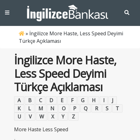
»
İngilizce More Haste, Less Speed Deyimi
Türkçe Açıklaması
İngilizce More Haste,
Less Speed Deyimi
Türkçe Açıklaması
A
B
C
D
E
F
G
H
I
J
K
L
M
N
O
P
Q
R
S
T
U
V
W
X
Y
Z
More Haste Less Speed