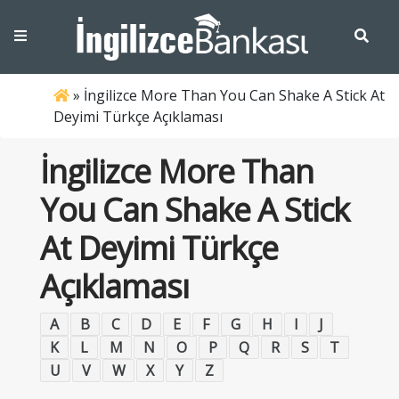
»
İngilizce More Than You Can Shake A Stick At
Deyimi Türkçe Açıklaması
İngilizce More Than
You Can Shake A Stick
At Deyimi Türkçe
Açıklaması
A
B
C
D
E
F
G
H
I
J
K
L
M
N
O
P
Q
R
S
T
U
V
W
X
Y
Z