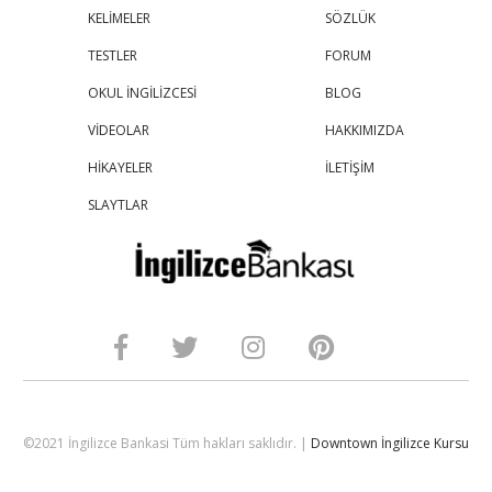
KELİMELER
SÖZLÜK
TESTLER
FORUM
OKUL İNGİLİZCESİ
BLOG
VİDEOLAR
HAKKIMIZDA
HİKAYELER
İLETİŞİM
SLAYTLAR
©2021 İngilizce Bankasi Tüm hakları saklıdır. |
Downtown İngilizce Kursu