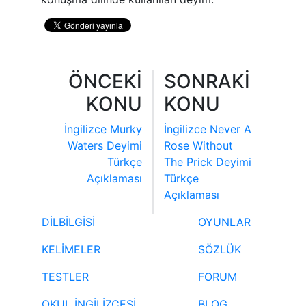
ÖNCEKİ
SONRAKİ
KONU
KONU
İngilizce Murky
İngilizce Never A
Waters Deyimi
Rose Without
Türkçe
The Prick Deyimi
Açıklaması
Türkçe
Açıklaması
DİLBİLGİSİ
OYUNLAR
KELİMELER
SÖZLÜK
TESTLER
FORUM
OKUL İNGİLİZCESİ
BLOG