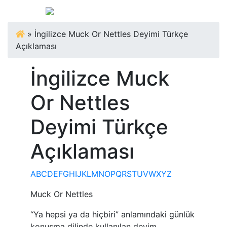
»
İngilizce Muck Or Nettles Deyimi Türkçe
Açıklaması
İngilizce Muck
Or Nettles
Deyimi Türkçe
Açıklaması
A
B
C
D
E
F
G
H
I
J
K
L
M
N
O
P
Q
R
S
T
U
V
W
X
Y
Z
Muck Or Nettles
“Ya hepsi ya da hiçbiri” anlamındaki günlük
konuşma dilinde kullanılan deyim.