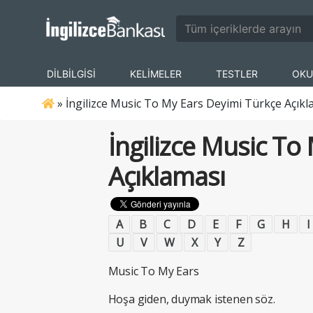
DİLBİLGİSİ
KELİMELER
TESTLER
OKU
»
İngilizce Music To My Ears Deyimi Türkçe Açıkl
İngilizce Music To
Açıklaması
A
B
C
D
E
F
G
H
I
U
V
W
X
Y
Z
Music To My Ears
Hoşa giden, duymak istenen söz.