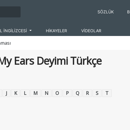
SÖZLÜK
B
L İNGİLİZCESİ
HİKAYELER
VİDEOLAR
aması
 My Ears Deyimi Türkçe
J
K
L
M
N
O
P
Q
R
S
T