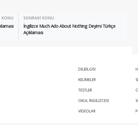
İ KONU
SONRAKİ KONU
ıklaması
İngilizce Much Ado About Nothing Deyimi Türkçe
Açıklaması
DİLBİLGİSİ
H
KELİMELER
S
TESTLER
O
OKUL İNGİLİZCESİ
S
VİDEOLAR