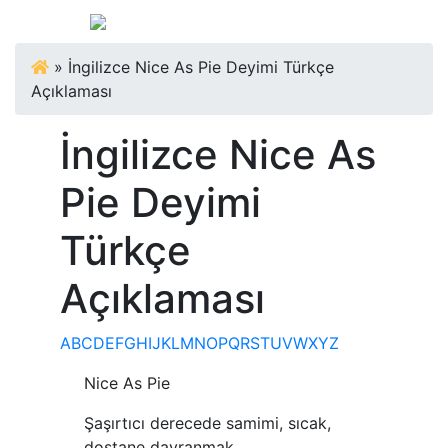
»
İngilizce Nice As Pie Deyimi Türkçe
Açıklaması
İngilizce Nice As
Pie Deyimi
Türkçe
Açıklaması
A
B
C
D
E
F
G
H
I
J
K
L
M
N
O
P
Q
R
S
T
U
V
W
X
Y
Z
Nice As Pie
Şaşırtıcı derecede samimi, sıcak,
dostane davranmak.