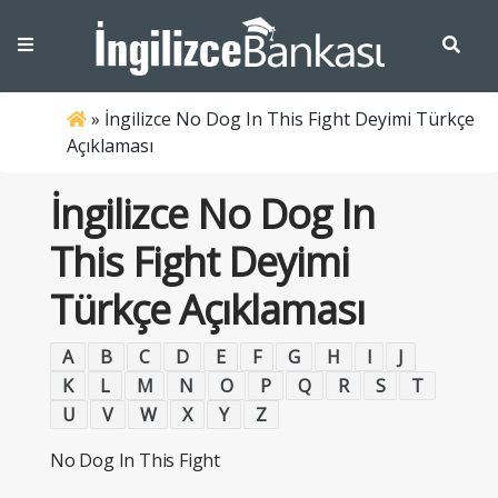
»
İngilizce No Dog In This Fight Deyimi Türkçe
Açıklaması
İngilizce No Dog In
This Fight Deyimi
Türkçe Açıklaması
A
B
C
D
E
F
G
H
I
J
K
L
M
N
O
P
Q
R
S
T
U
V
W
X
Y
Z
No Dog In This Fight