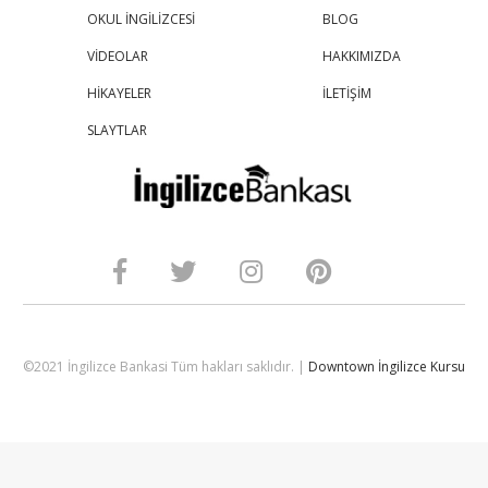
OKUL İNGİLİZCESİ
BLOG
VİDEOLAR
HAKKIMIZDA
HİKAYELER
İLETİŞİM
SLAYTLAR
©2021 İngilizce Bankasi Tüm hakları saklıdır. |
Downtown İngilizce Kursu