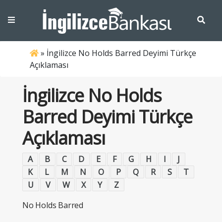
»
İngilizce No Holds Barred Deyimi Türkçe
Açıklaması
İngilizce No Holds
Barred Deyimi Türkçe
Açıklaması
A
B
C
D
E
F
G
H
I
J
K
L
M
N
O
P
Q
R
S
T
U
V
W
X
Y
Z
No Holds Barred