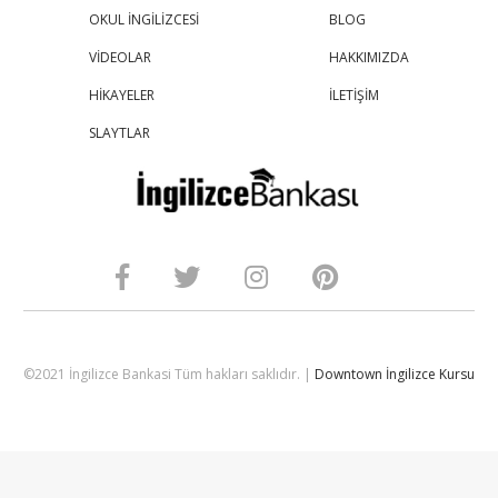
OKUL İNGİLİZCESİ
BLOG
VİDEOLAR
HAKKIMIZDA
HİKAYELER
İLETİŞİM
SLAYTLAR
©2021 İngilizce Bankasi Tüm hakları saklıdır. |
Downtown İngilizce Kursu