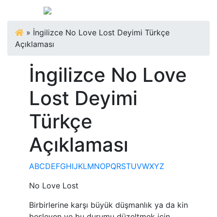
»
İngilizce No Love Lost Deyimi Türkçe
Açıklaması
İngilizce No Love
Lost Deyimi
Türkçe
Açıklaması
A
B
C
D
E
F
G
H
I
J
K
L
M
N
O
P
Q
R
S
T
U
V
W
X
Y
Z
No Love Lost
Birbirlerine karşı büyük düşmanlık ya da kin
besleyen ve bu durumu düzeltmek için