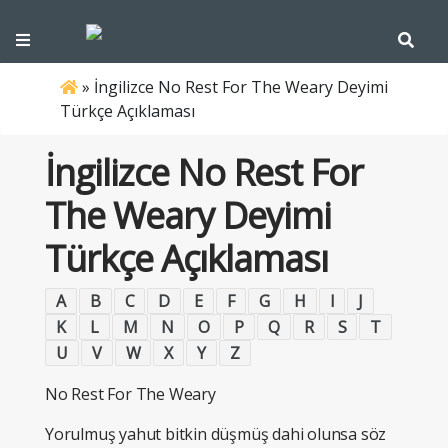
»
İngilizce No Rest For The Weary Deyimi
Türkçe Açıklaması
İngilizce No Rest For
The Weary Deyimi
Türkçe Açıklaması
A
B
C
D
E
F
G
H
I
J
K
L
M
N
O
P
Q
R
S
T
U
V
W
X
Y
Z
No Rest For The Weary
Yorulmuş yahut bitkin düşmüş dahi olunsa söz