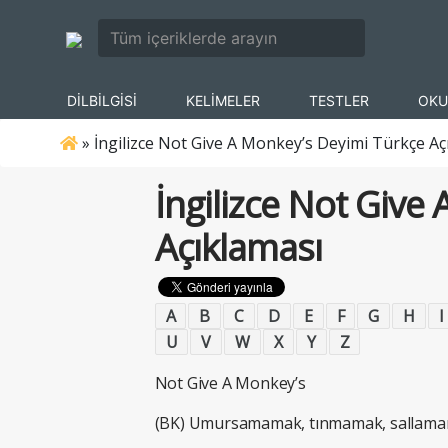
DİLBİLGİSİ
KELİMELER
TESTLER
OKU
»
İngilizce Not Give A Monkey’s Deyimi Türkçe Aç
İngilizce Not Give
Açıklaması
A
B
C
D
E
F
G
H
I
U
V
W
X
Y
Z
Not Give A Monkey’s
(BK) Umursamamak, tınmamak, sallama