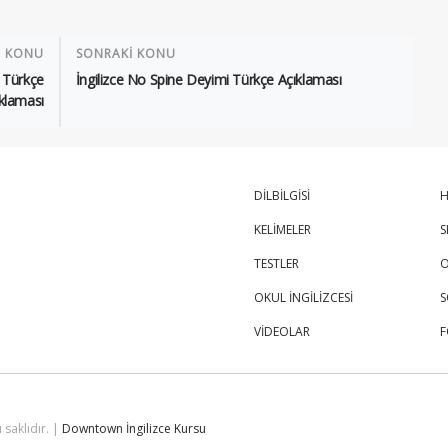
İ KONU
SONRAKİ KONU
 Türkçe
İngilizce No Spine Deyimi Türkçe Açıklaması
klaması
DİLBİLGİSİ
H
KELİMELER
S
TESTLER
O
OKUL İNGİLİZCESİ
S
VİDEOLAR
 saklıdır. |
Downtown İngilizce Kursu