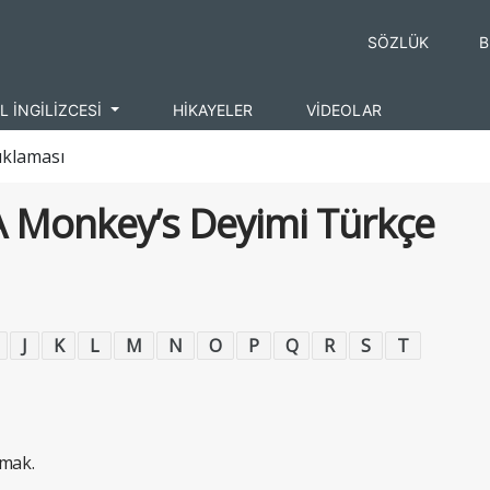
SÖZLÜK
B
L İNGİLİZCESİ
HİKAYELER
VİDEOLAR
ıklaması
 A Monkey’s Deyimi Türkçe
J
K
L
M
N
O
P
Q
R
S
T
mak.