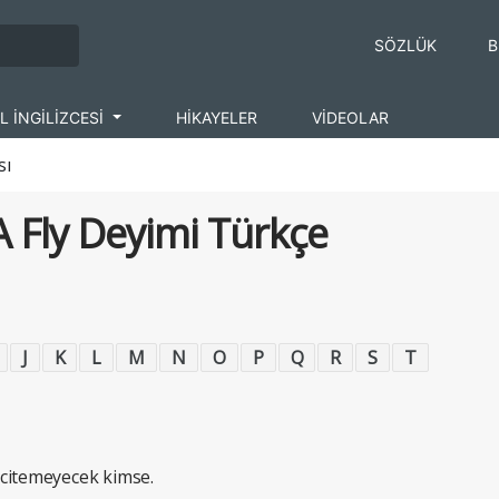
SÖZLÜK
B
L İNGİLİZCESİ
HİKAYELER
VİDEOLAR
sı
A Fly Deyimi Türkçe
J
K
L
M
N
O
P
Q
R
S
T
incitemeyecek kimse.