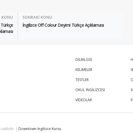
İ KONU
SONRAKİ KONU
 Türkçe
İngilizce Off Colour Deyimi Türkçe Açıklaması
klaması
DİLBİLGİSİ
H
KELİMELER
S
TESTLER
O
OKUL İNGİLİZCESİ
S
VİDEOLAR
 saklıdır. |
Downtown İngilizce Kursu