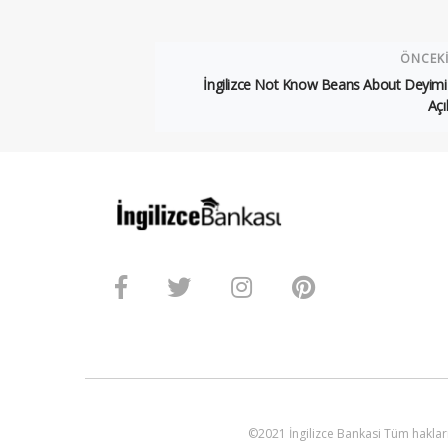
ÖNCEK
İngilizce Not Know Beans About Deyimi
Açı
©2021 İngilizce Bankasi Tüm hakları