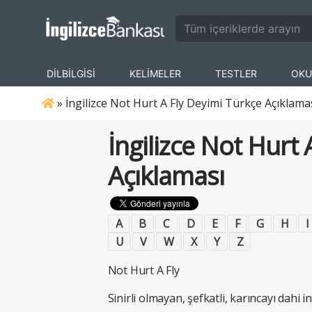
DİLBİLGİSİ
KELİMELER
TESTLER
OKU
»
İngilizce Not Hurt A Fly Deyimi Türkçe Açıklama
İngilizce Not Hurt 
Açıklaması
A
B
C
D
E
F
G
H
I
U
V
W
X
Y
Z
Not Hurt A Fly
Sinirli olmayan, şefkatli, karıncayı dahi 