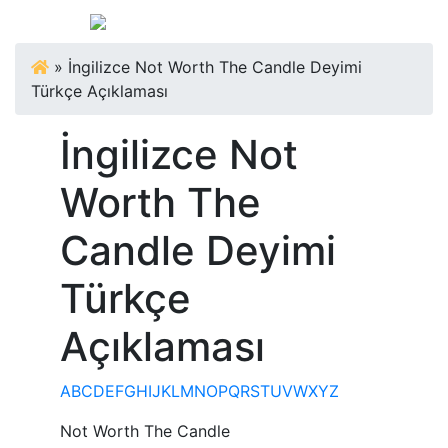
»
İngilizce Not Worth The Candle Deyimi
Türkçe Açıklaması
İngilizce Not
Worth The
Candle Deyimi
Türkçe
Açıklaması
A
B
C
D
E
F
G
H
I
J
K
L
M
N
O
P
Q
R
S
T
U
V
W
X
Y
Z
Not Worth The Candle