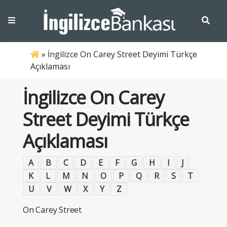
»
İngilizce On Carey Street Deyimi Türkçe
Açıklaması
İngilizce On Carey
Street Deyimi Türkçe
Açıklaması
A
B
C
D
E
F
G
H
I
J
K
L
M
N
O
P
Q
R
S
T
U
V
W
X
Y
Z
On Carey Street