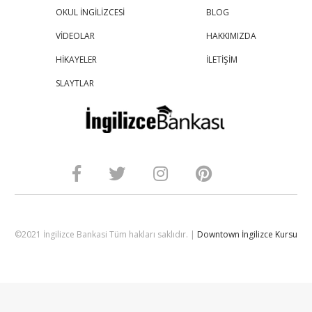
OKUL İNGİLİZCESİ
BLOG
VİDEOLAR
HAKKIMIZDA
HİKAYELER
İLETİŞİM
SLAYTLAR
©2021 İngilizce Bankasi Tüm hakları saklıdır. |
Downtown İngilizce Kursu