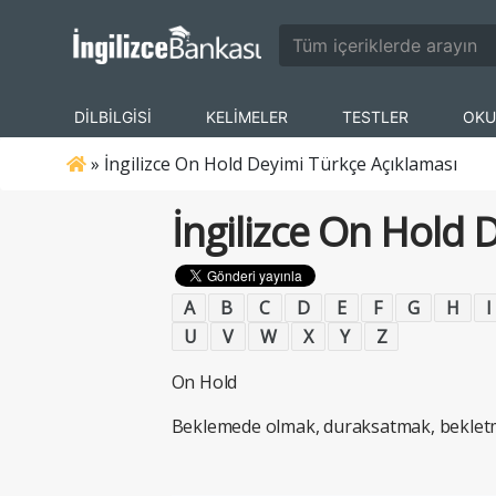
DİLBİLGİSİ
KELİMELER
TESTLER
OKU
»
İngilizce On Hold Deyimi Türkçe Açıklaması
İngilizce On Hold 
A
B
C
D
E
F
G
H
I
U
V
W
X
Y
Z
On Hold
Beklemede olmak, duraksatmak, beklet