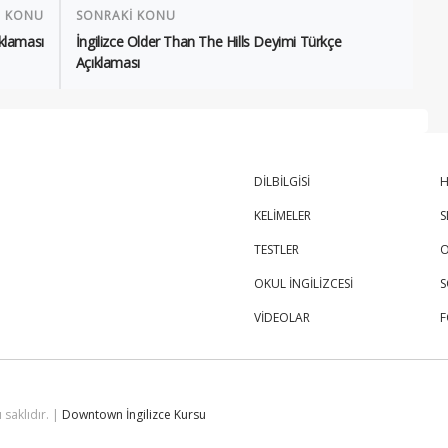
İ KONU
SONRAKİ KONU
ıklaması
İngilizce Older Than The Hills Deyimi Türkçe
Açıklaması
DİLBİLGİSİ
H
KELİMELER
S
TESTLER
O
OKUL İNGİLİZCESİ
S
VİDEOLAR
 saklıdır. |
Downtown İngilizce Kursu