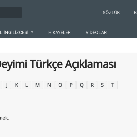
SÖZLÜK
B
L İNGİLİZCESİ
HİKAYELER
VİDEOLAR
Deyimi Türkçe Açıklaması
J
K
L
M
N
O
P
Q
R
S
T
mek.