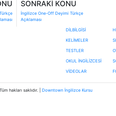
ONU
SONRAKİ KONU
 Türkçe
İngilizce One-Off Deyimi Türkçe
laması
Açıklaması
DİLBİLGİSİ
H
KELİMELER
S
TESTLER
O
OKUL İNGİLİZCESİ
S
VİDEOLAR
F
üm hakları saklıdır. |
Downtown İngilizce Kursu