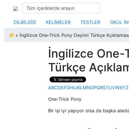
DİLBİLGİSİ
KELİMELER
TESTLER
OKUL İN
»
İngilizce One-Trick Pony Deyimi Türkçe Açıklamas
İngilizce One-
Türkçe Açıkla
A
B
C
D
E
F
G
H
I
J
K
L
M
N
O
P
Q
R
S
T
U
V
W
X
Y
Z
One-Trick Pony
Bir işi iyi yapıyor olsa da başka alanla