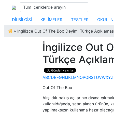
DİLBİLGİSİ
KELİMELER
TESTLER
OKUL İN
»
İngilizce Out Of The Box Deyimi Türkçe Açıklamas
İngilizce Out 
Türkçe Açıkla
A
B
C
D
E
F
G
H
I
J
K
L
M
N
O
P
Q
R
S
T
U
V
W
X
Y
Z
Out Of The Box
Alışıldık bakış açılarının dışına çıkmak
kullanıldığında, satın alınan ürünün, 
yapılmaksızın kullanıma hazır olacağı