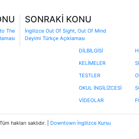
ONU
SONRAKİ KONU
nto The
İngilizce Out Of Sight, Out Of Mind
klaması
Deyimi Türkçe Açıklaması
DİLBİLGİSİ
H
KELİMELER
S
TESTLER
O
OKUL İNGİLİZCESİ
S
VİDEOLAR
F
üm hakları saklıdır. |
Downtown İngilizce Kursu