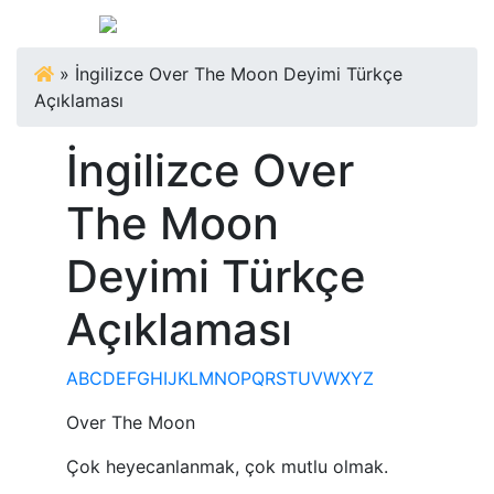
»
İngilizce Over The Moon Deyimi Türkçe
Açıklaması
İngilizce Over
The Moon
Deyimi Türkçe
Açıklaması
A
B
C
D
E
F
G
H
I
J
K
L
M
N
O
P
Q
R
S
T
U
V
W
X
Y
Z
Over The Moon
Çok heyecanlanmak, çok mutlu olmak.