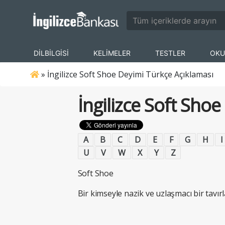
DİLBİLGİSİ
KELİMELER
TESTLER
OKU
»
İngilizce Soft Shoe Deyimi Türkçe Açıklaması
İngilizce Soft Sho
A
B
C
D
E
F
G
H
I
U
V
W
X
Y
Z
Soft Shoe
Bir kimseyle nazik ve uzlaşmacı bir tavı