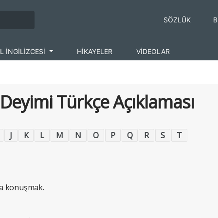
SÖZLÜK
B
L İNGİLİZCESİ
HİKAYELER
VİDEOLAR
e Deyimi Türkçe Açıklaması
J
K
L
M
N
O
P
Q
R
S
T
rla konuşmak.