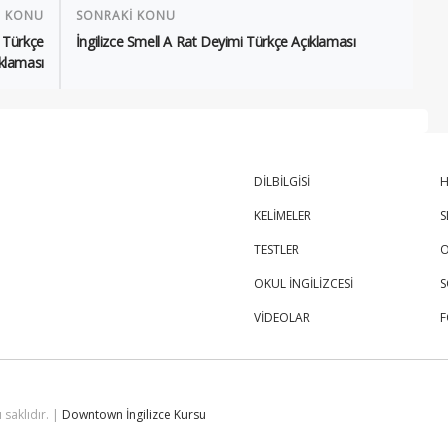
İ KONU
SONRAKİ KONU
i Türkçe
İngilizce Smell A Rat Deyimi Türkçe Açıklaması
klaması
DİLBİLGİSİ
H
KELİMELER
S
TESTLER
O
OKUL İNGİLİZCESİ
S
VİDEOLAR
 saklıdır. |
Downtown İngilizce Kursu