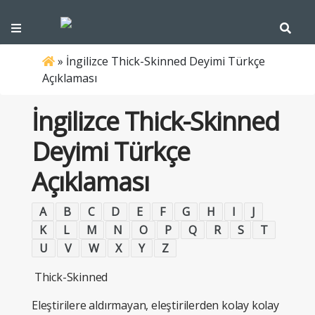
»
İngilizce Thick-Skinned Deyimi Türkçe
Açıklaması
İngilizce Thick-Skinned
Deyimi Türkçe
Açıklaması
A
B
C
D
E
F
G
H
I
J
K
L
M
N
O
P
Q
R
S
T
U
V
W
X
Y
Z
Thick-Skinned
Eleştirilere aldırmayan, eleştirilerden kolay kolay