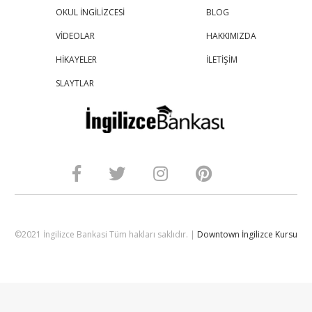
OKUL İNGİLİZCESİ
BLOG
VİDEOLAR
HAKKIMIZDA
HİKAYELER
İLETİŞİM
SLAYTLAR
©2021 İngilizce Bankasi Tüm hakları saklıdır. |
Downtown İngilizce Kursu