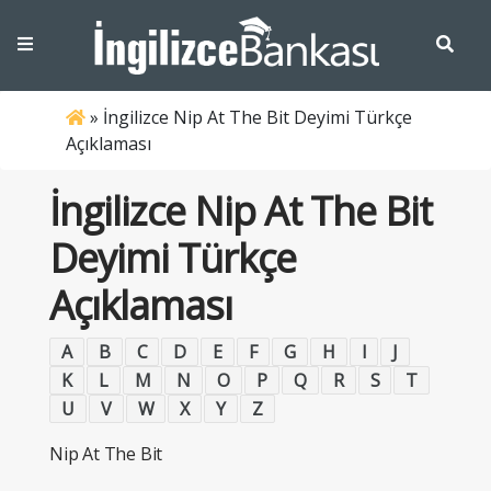
»
İngilizce Nip At The Bit Deyimi Türkçe
Açıklaması
İngilizce Nip At The Bit
Deyimi Türkçe
Açıklaması
A
B
C
D
E
F
G
H
I
J
K
L
M
N
O
P
Q
R
S
T
U
V
W
X
Y
Z
Nip At The Bit