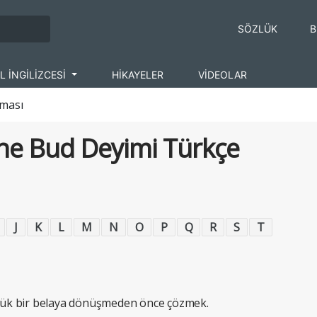
SÖZLÜK
B
L İNGİLİZCESİ
HİKAYELER
VİDEOLAR
aması
 The Bud Deyimi Türkçe
J
K
L
M
N
O
P
Q
R
S
T
ük bir belaya dönüşmeden önce çözmek.