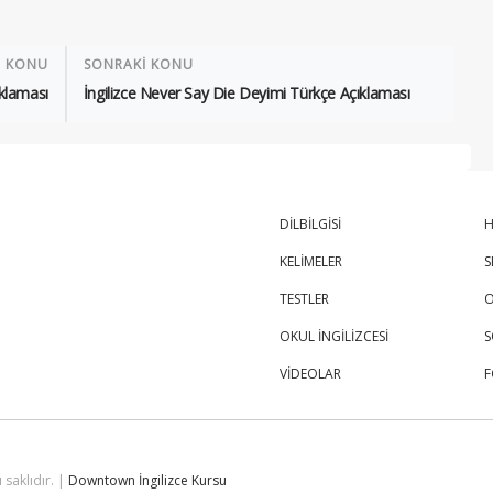
İ KONU
SONRAKİ KONU
klaması
İngilizce Never Say Die Deyimi Türkçe Açıklaması
DİLBİLGİSİ
H
KELİMELER
S
TESTLER
O
OKUL İNGİLİZCESİ
S
VİDEOLAR
 saklıdır. |
Downtown İngilizce Kursu