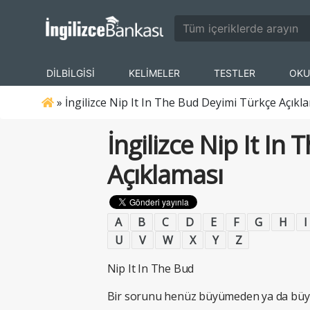
DİLBİLGİSİ
KELİMELER
TESTLER
OKU
»
İngilizce Nip It In The Bud Deyimi Türkçe Açıkl
İngilizce Nip It In
Açıklaması
A
B
C
D
E
F
G
H
I
U
V
W
X
Y
Z
Nip It In The Bud
Bir sorunu henüz büyümeden ya da büy