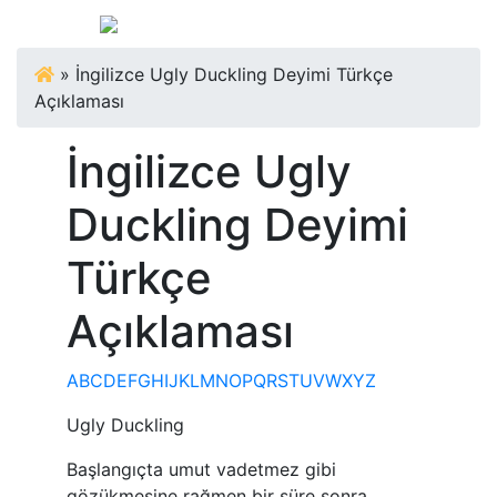
»
İngilizce Ugly Duckling Deyimi Türkçe
Açıklaması
İngilizce Ugly
Duckling Deyimi
Türkçe
Açıklaması
A
B
C
D
E
F
G
H
I
J
K
L
M
N
O
P
Q
R
S
T
U
V
W
X
Y
Z
Ugly Duckling
Başlangıçta umut vadetmez gibi
gözükmesine rağmen bir süre sonra