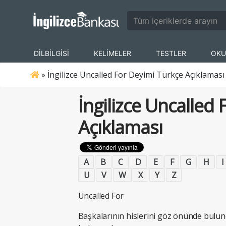
DİLBİLGİSİ
KELİMELER
TESTLER
OKU
»
İngilizce Uncalled For Deyimi Türkçe Açıklaması
İngilizce Uncalled
Açıklaması
A
B
C
D
E
F
G
H
I
U
V
W
X
Y
Z
Uncalled For
Başkalarının hislerini göz önünde bulund