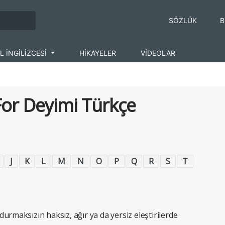
SÖZLÜK
B
L İNGİLİZCESİ
HİKAYELER
VİDEOLAR
 For Deyimi Türkçe
J
K
L
M
N
O
P
Q
R
S
T
urmaksızın haksız, ağır ya da yersiz eleştirilerde