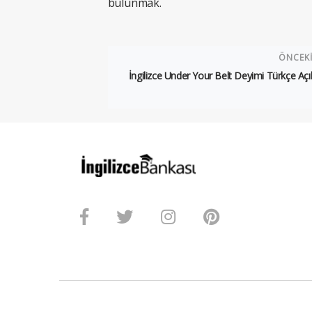
bulunmak.
ÖNCEK
İngilizce Under Your Belt Deyimi Türkçe Aç