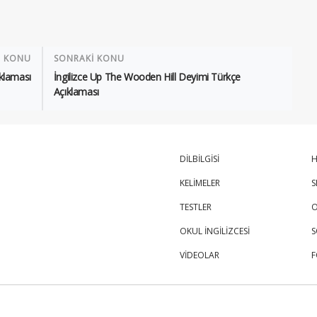
İ KONU
SONRAKİ KONU
ıklaması
İngilizce Up The Wooden Hill Deyimi Türkçe
Açıklaması
DİLBİLGİSİ
H
KELİMELER
S
TESTLER
O
OKUL İNGİLİZCESİ
S
VİDEOLAR