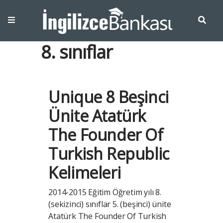
8. sınıflar
Unique 8 Beşinci
Ünite Atatürk
The Founder Of
Turkish Republic
Kelimeleri
2014-2015 Eğitim Öğretim yılı 8.
(sekizinci) sınıflar 5. (beşinci) ünite
Atatürk The Founder Of Turkish