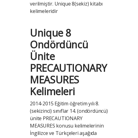
verilmiştir. Unique 8(sekiz) kitabı
kelimeleridir
Unique 8
Ondördüncü
Ünite
PRECAUTIONARY
MEASURES
Kelimeleri
2014-2015 Eğitim öğretim yılı 8.
(sekizinci) sınıflar 14. (ondördüncü)
ünite PRECAUTIONARY
MEASURES konusu kelimelerinin
İngilizce ve Türkçeleri aşağıda