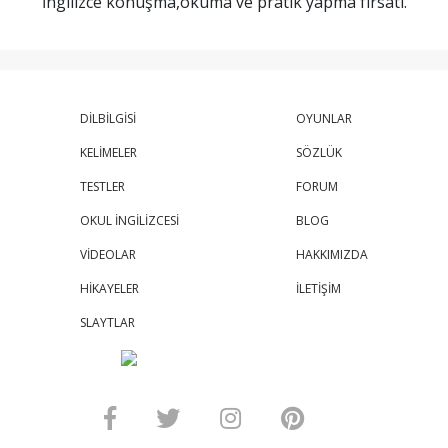
İngilizce konuşma,okuma ve pratik yapma fırsatı.
DİLBİLGİSİ
OYUNLAR
KELİMELER
SÖZLÜK
TESTLER
FORUM
OKUL İNGİLİZCESİ
BLOG
VİDEOLAR
HAKKIMIZDA
HİKAYELER
İLETİŞİM
SLAYTLAR